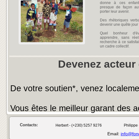
donne à ces enfant
presque de façon aut
porter leur avenir.
Des rhétoriques verbal
devenir une quête jour 
Quel bonheur d'év
apprendre, sans réel
recherche à ce satisfa
un cadre collectif.
Devenez acteur 
De votre soutien*, venez localeme
Vous êtes le meilleur garant des ac
De votre regard sur place vous se
Contacts:
Herbert - (+230) 5257 9276
Philippe 
Email:
info@fond
* dans le cadre d'un futur fina