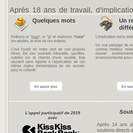
Après 18 ans de travail, d'implicati
plus directs auprès d'enfants de la col
Quelques mots
Un r
Vos dons 
diffé
Retirons le "
mais
", le "
si
" et réalisons "N
ous"
L'implication est le mai
les adultes, le rêve de ces enfants.
De financer des affaires scolaires et d
Un vrai passage de rel
C'est l'oubli de notre part de nos propres
comme meilleur relai
De participer aux financement de des
rêves. De ces souhaits éducatifs, sacrifiés,
nouvel environneme
oubliés sur le chemin d'une société, trop
environnemental pour c
De financer des études en fonction d
souvent sans égards à l'application de ces
même règles élémentaires de vie sociale,
Le financement auprès de Rainbow f
pour le collectif.
et physio-thérapeutes pour des en
En savoir plus
En sav
médicales de suivi.
Sout
L'appel participatif de 2019
avec
Après 14 ans de 
soutiens directs a